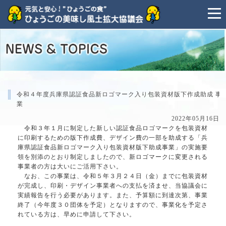
令和４年度兵庫県認証食品新ロゴマーク入り包装資材版下作成助成 事
業
2022年05月16日
令和３年１月に制定した新しい認証食品ロゴマークを包装資材
に印刷するための版下作成費、デザイン費の一部を助成する「兵
庫県認証食品新ロゴマーク入り包装資材版下助成事業」の実施要
領を別添のとおり制定しましたので、新ロゴマークに変更される
事業者の方は大いにご活用下さい。
なお、この事業は、令和５年３月２４日（金）までに包装資材
が完成し、印刷・デザイン事業者への支払を済ませ、当協議会に
実績報告を行う必要があります。また、予算額に到達次第、事業
終了（今年度３０団体を予定）となりますので、事業化を予定さ
れている方は、早めに申請して下さい。