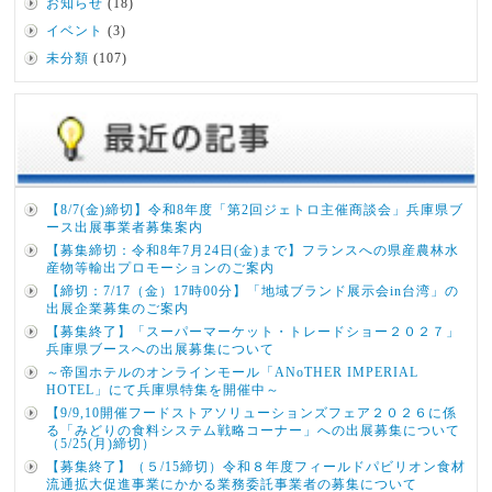
お知らせ
(18)
イベント
(3)
未分類
(107)
【8/7(金)締切】令和8年度「第2回ジェトロ主催商談会」兵庫県ブ
ース出展事業者募集案内
【募集締切：令和8年7月24日(金)まで】フランスへの県産農林水
産物等輸出プロモーションのご案内
【締切：7/17（金）17時00分】「地域ブランド展示会in台湾」の
出展企業募集のご案内
【募集終了】「スーパーマーケット・トレードショー２０２７」
兵庫県ブースへの出展募集について
～帝国ホテルのオンラインモール「ANoTHER IMPERIAL
HOTEL」にて兵庫県特集を開催中～
【9/9,10開催フードストアソリューションズフェア２０２６に係
る「みどりの食料システム戦略コーナー」への出展募集について
（5/25(月)締切）
【募集終了】（５/15締切）令和８年度フィールドパビリオン食材
流通拡大促進事業にかかる業務委託事業者の募集について