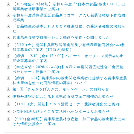
【10/30(金)17時締切】令和８年度「“日本の食品”輸出EXPO」出
展事業者補助事業のご案内
令和８年度兵庫県認証食品新ロゴマーク入り包装資材版下作成助
成事業
「食品衛生の基本とＨＡＣＣＰ推進研修」の受講者募集のお知ら
せ
兵庫県産食材プロモーション動画を制作・公開しました
【2/10（火）開催】兵庫県認証食品及び有機農産物商談会への参
加者募集のご案内（1/13(火)締切）
【締切：12/19（金）17：00】ベトナム・ホーチミン展示会の出
展企業募集のご案内
【申込〆切：2026/２/４(水)】令和７年度関西広域連合「食品輸
出セミナー」開催のご案内
【締切：11/21】兵庫県内の輸出関連事業者に提供する兵庫県産農
林水産物を使った商品情報の募集について
第3 回「きんきをげんきに。キャンペーン」のお知らせ
伊勢丹新宿店における兵庫県産食材フェア開催のお知らせ
【11/11（火）開催】ＳＮＳ活用セミナー受講者募集のご案内
公益財団法人ひょうご産業活性化センターよりお知らせ
【9/19 (金)締切】兵庫県産農林水産物・加工食品の輸出拡大に向
けた情報交換会のご案内