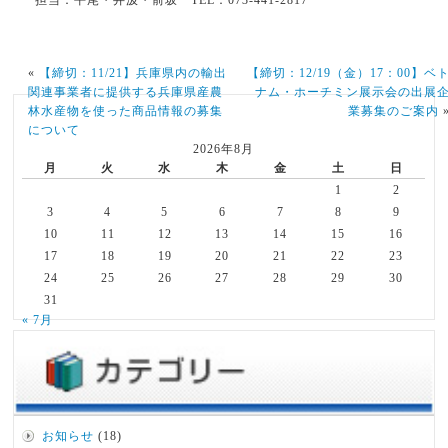
担当：平尾・井汲・前坂 TEL：073-441-2817
«
【締切：11/21】兵庫県内の輸出
【締切：12/19（金）17：00】ベ
関連事業者に提供する兵庫県産農
ナム・ホーチミン展示会の出展
林水産物を使った商品情報の募集
業募集のご案内
について
2026年8月
月
火
水
木
金
土
日
1
2
3
4
5
6
7
8
9
10
11
12
13
14
15
16
17
18
19
20
21
22
23
24
25
26
27
28
29
30
31
« 7月
お知らせ
(18)