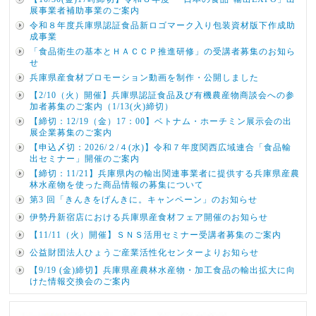
展事業者補助事業のご案内
令和８年度兵庫県認証食品新ロゴマーク入り包装資材版下作成助
成事業
「食品衛生の基本とＨＡＣＣＰ推進研修」の受講者募集のお知ら
せ
兵庫県産食材プロモーション動画を制作・公開しました
【2/10（火）開催】兵庫県認証食品及び有機農産物商談会への参
加者募集のご案内（1/13(火)締切）
【締切：12/19（金）17：00】ベトナム・ホーチミン展示会の出
展企業募集のご案内
【申込〆切：2026/２/４(水)】令和７年度関西広域連合「食品輸
出セミナー」開催のご案内
【締切：11/21】兵庫県内の輸出関連事業者に提供する兵庫県産農
林水産物を使った商品情報の募集について
第3 回「きんきをげんきに。キャンペーン」のお知らせ
伊勢丹新宿店における兵庫県産食材フェア開催のお知らせ
【11/11（火）開催】ＳＮＳ活用セミナー受講者募集のご案内
公益財団法人ひょうご産業活性化センターよりお知らせ
【9/19 (金)締切】兵庫県産農林水産物・加工食品の輸出拡大に向
けた情報交換会のご案内