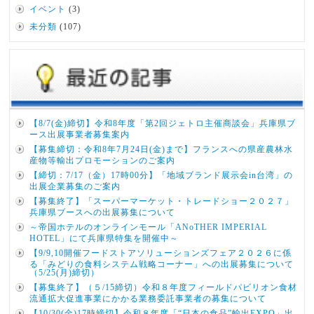
イベント
(3)
未分類
(107)
【8/7(金)締切】令和8年度「第2回ジェトロ主催商談会」兵庫県ブ
ース出展事業者募集案内
【募集締切：令和8年7月24日(金)まで】フランスへの県産農林水
産物等輸出プロモーションのご案内
【締切：7/17（金）17時00分】「地域ブランド展示会in台湾」の
出展企業募集のご案内
【募集終了】「スーパーマーケット・トレードショー２０２７」
兵庫県ブースへの出展募集について
～帝国ホテルのオンラインモール「ANoTHER IMPERIAL
HOTEL」にて兵庫県特集を開催中～
【9/9,10開催フードストアソリューションズフェア２０２６に係
る「みどりの食料システム戦略コーナー」への出展募集について
（5/25(月)締切）
【募集終了】（５/15締切）令和８年度フィールドパビリオン食材
流通拡大促進事業にかかる業務委託事業者の募集について
【10/30(金)17時締切】令和８年度「“日本の食品”輸出EXPO」出