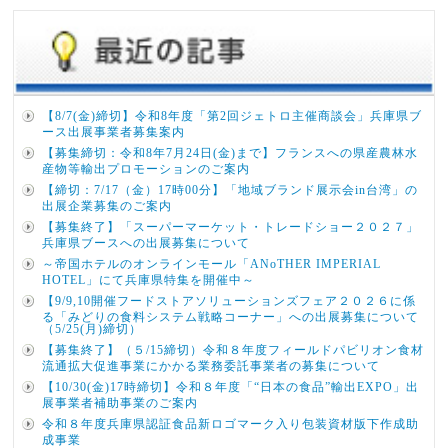
【8/7(金)締切】令和8年度「第2回ジェトロ主催商談会」兵庫県ブ
ース出展事業者募集案内
【募集締切：令和8年7月24日(金)まで】フランスへの県産農林水
産物等輸出プロモーションのご案内
【締切：7/17（金）17時00分】「地域ブランド展示会in台湾」の
出展企業募集のご案内
【募集終了】「スーパーマーケット・トレードショー２０２７」
兵庫県ブースへの出展募集について
～帝国ホテルのオンラインモール「ANoTHER IMPERIAL
HOTEL」にて兵庫県特集を開催中～
【9/9,10開催フードストアソリューションズフェア２０２６に係
る「みどりの食料システム戦略コーナー」への出展募集について
（5/25(月)締切）
【募集終了】（５/15締切）令和８年度フィールドパビリオン食材
流通拡大促進事業にかかる業務委託事業者の募集について
【10/30(金)17時締切】令和８年度「“日本の食品”輸出EXPO」出
展事業者補助事業のご案内
令和８年度兵庫県認証食品新ロゴマーク入り包装資材版下作成助
成事業