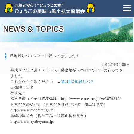
産地巡りバスツアーに行ってきました！
2015年03月06日
平成２７年２月１７日（火）播磨地域へのバスツアーに行ってき
ました。
こちらからご覧ください。→
第2回産地巡りバス
出発地：三宮
行き先：
福永農産（イチゴ収穫体験）http://www.eonet.ne.jp/~e3079810/
もちむぎのやかた（もちむぎ食品センター加工場見学）
http://www.mochimugi.jp/
黒崎梅園組合（梅加工品・綾部山梅林見学）
http://www.ayabeyama.jp/