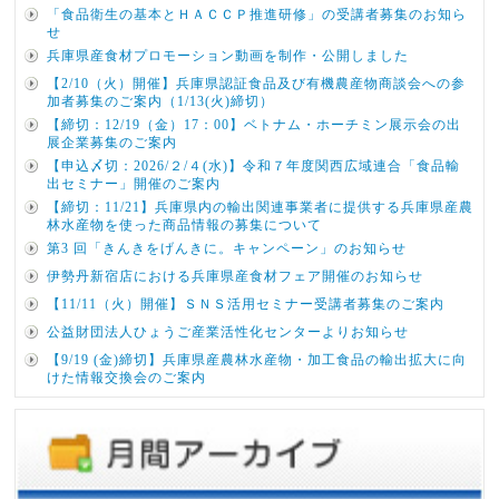
「食品衛生の基本とＨＡＣＣＰ推進研修」の受講者募集のお知ら
せ
兵庫県産食材プロモーション動画を制作・公開しました
【2/10（火）開催】兵庫県認証食品及び有機農産物商談会への参
加者募集のご案内（1/13(火)締切）
【締切：12/19（金）17：00】ベトナム・ホーチミン展示会の出
展企業募集のご案内
【申込〆切：2026/２/４(水)】令和７年度関西広域連合「食品輸
出セミナー」開催のご案内
【締切：11/21】兵庫県内の輸出関連事業者に提供する兵庫県産農
林水産物を使った商品情報の募集について
第3 回「きんきをげんきに。キャンペーン」のお知らせ
伊勢丹新宿店における兵庫県産食材フェア開催のお知らせ
【11/11（火）開催】ＳＮＳ活用セミナー受講者募集のご案内
公益財団法人ひょうご産業活性化センターよりお知らせ
【9/19 (金)締切】兵庫県産農林水産物・加工食品の輸出拡大に向
けた情報交換会のご案内