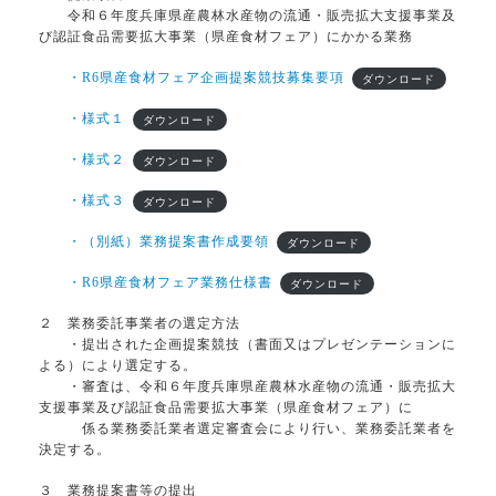
令和６年度兵庫県産農林水産物の流通・販売拡大支援事業及
び認証食品需要拡大事業（県産食材フェア）にかかる業務
・R6県産食材フェア企画提案競技募集要項
ダウンロード
・様式１
ダウンロード
・様式２
ダウンロード
・様式３
ダウンロード
・（別紙）業務提案書作成要領
ダウンロード
・R6県産食材フェア業務仕様書
ダウンロード
２ 業務委託事業者の選定方法
・提出された企画提案競技（書面又はプレゼンテーションに
よる）により選定する。
・審査は、令和６年度兵庫県産農林水産物の流通・販売拡大
支援事業及び認証食品需要拡大事業（県産食材フェア）に
係る業務委託業者選定審査会により行い、業務委託業者を
決定する。
３ 業務提案書等の提出