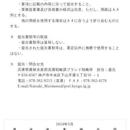
・要項に記載の内容に沿って提出すること。
・業務提案書及び見積書の様式は任意。ただし、用紙はＡ４
判とする。
他の用紙を使用する場合はＡ４に合うよう折り込むものと
する。
４ 提出書類等の取扱
・提出書類等は返却しない。
・提出された提出書類等は、選定以外に無断で使用すること
はない。
５ 提出・問合せ先
兵庫県農林水産部流通戦略課ブランド戦略班 担当：盛元
〒650-8567 神戸市中央区下山手通５丁目10 －１
電話：078-362-9213（直通） ＦＡＸ：078-362-4276
E-mail:Natsuki_Morimoto@pref.hyogo.lg.jp
2024年5月
月
火
水
木
金
土
日