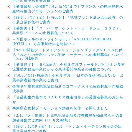
ース出展事業者募集案内
【募集締切：令和8年7月24日(金)まで】フランスへの県産農林水
産物等輸出プロモーションのご案内
【締切：7/17（金）17時00分】「地域ブランド展示会in台湾」の
出展企業募集のご案内
【募集終了】「スーパーマーケット・トレードショー２０２７」
兵庫県ブースへの出展募集について
～帝国ホテルのオンラインモール「ANoTHER IMPERIAL
HOTEL」にて兵庫県特集を開催中～
【9/9,10開催フードストアソリューションズフェア２０２６に係
る「みどりの食料システム戦略コーナー」への出展募集について
（5/25(月)締切）
【募集終了】（５/15締切）令和８年度フィールドパビリオン食材
流通拡大促進事業にかかる業務委託事業者の募集について
【10/30(金)17時締切】令和８年度「“日本の食品”輸出EXPO」出
展事業者補助事業のご案内
令和８年度兵庫県認証食品新ロゴマーク入り包装資材版下作成助
成事業
「食品衛生の基本とＨＡＣＣＰ推進研修」の受講者募集のお知ら
せ
兵庫県産食材プロモーション動画を制作・公開しました
【2/10（火）開催】兵庫県認証食品及び有機農産物商談会への参
加者募集のご案内（1/13(火)締切）
【締切：12/19（金）17：00】ベトナム・ホーチミン展示会の出
展企業募集のご案内